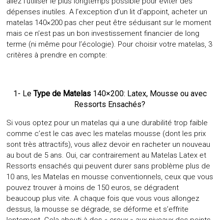
allez l’utiliser le plus longtemps possible pour éviter des
dépenses inutiles. A l’exception d’un lit d’appoint, acheter un
matelas 140×200 pas cher peut être séduisant sur le moment
mais ce n’est pas un bon investissement financier de long
terme (ni même pour l’écologie). Pour choisir votre matelas, 3
critères à prendre en compte:
1- Le
Type de Matelas
140×200: Latex, Mousse ou avec
Ressorts Ensachés?
Si vous optez pour un matelas qui a une durabilité trop faible
comme c’est le cas avec les matelas mousse (dont les prix
sont très attractifs), vous allez devoir en racheter un nouveau
au bout de 5 ans. Oui, car contrairement au Matelas Latex et
Ressorts ensachés qui peuvent durer sans problème plus de
10 ans, les Matelas en mousse conventionnels, ceux que vous
pouvez trouver à moins de 150 euros, se dégradent
beaucoup plus vite. A chaque fois que vous vous allongez
dessus, la mousse se dégrade, se déforme et s’effrite
lentement. Cela abouti à des « creux » aux niveaux des points